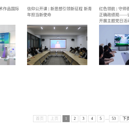
艺术作品国际
信仰公开课 | 新思想引领新征程 新青
红色领航 | 守师
年担当新使命
正确政绩观——
开展主题党日活
...
首页
上页
1
2
3
4
5
53
下