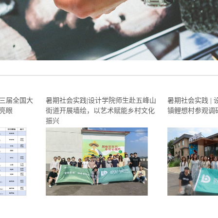
三届全国大
暑期社会实践|设计学院师生赴五峰山
暑期社会实践 |
亮眼
街道开展墙绘，以艺术赋能乡村文化
镇鲤想村参观调
振兴